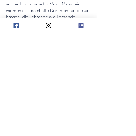
an der Hochschule für Musik Mannheim 
widmen sich namhafte Dozent:innen diesen 
Fragen, die Lehrende wie Lernende 
gleichermaßen herausfordern.
Tagesstruktur
10:00 - 11:30 Uhr    Vortrag: 
"Neurowissenschaftliche Grundlagen des 
musikalischen Lernens" (Prof. em. Dr. med. 
Eckart Altenmüller)
12:00 - 13:30 Uhr    Vortrag: "Üben und 
musizieren mit Apps und Gamification" 
(Kristin Thielemann)
Pause
顯示更多
分享此活動