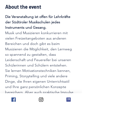
About the event
Die Veranstaltung ist offen für Lehrkräfte 
der Südtiroler Musikschulen jedes 
Instruments und Gesang. 
Musik und Musizieren konkurrieren mit 
vielen Freizeitangeboten aus anderen 
Bereichen und doch gibt es beim 
Musizieren die Möglichkeit, den Lernweg 
so spannend zu gestalten, dass 
Leidenschaft und Feuereifer bei unseren 
Schülerinnen und Schülern entstehen. 
Sie lernen Motivationstechniken kennen, 
Priming, Storyytelling und viele andere 
Dinge, die Ihren eigenen Unterrichtsstil 
und Ihre ganz persönlichen Konzepte 
bereichern. Aber auch praktische Impulse 
werden Sie überraschen! All dies lässt sich 
direkt im Unterrichtsalltag anwenden und 
beflügelt sowohl Projekte wie 
beispielsweise Schülerkonzerte als auch 