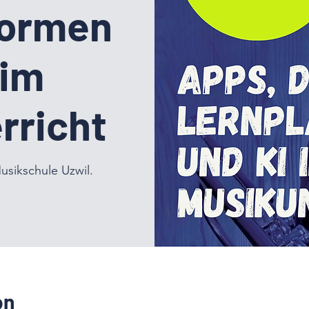
formen
 im
rricht
usikschule Uzwil.
on