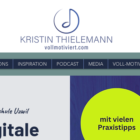
ONS
INSPIRATION
PODCAST
MEDIA
VOLL-MOTI
hule Uzwil
itale