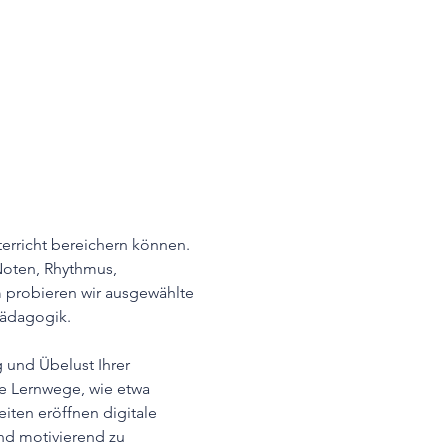
erricht bereichern können. 
Noten, Rhythmus, 
 probieren wir ausgewählte 
pädagogik.
 und Übelust Ihrer 
he Lernwege, wie etwa 
iten eröffnen digitale 
nd motivierend zu 