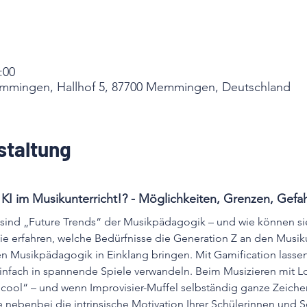
:00
emmingen, Hallhof 5, 87700 Memmingen, Deutschland
staltung
 KI im Musikunterricht!? - Möglichkeiten, Grenzen, Gefa
sind „Future Trends“ der Musikpädagogik – und wie können si
Sie erfahren, welche Bedürfnisse die Generation Z an den Musiku
n Musikpädagogik in Einklang bringen. Mit Gamification lassen s
infach in spannende Spiele verwandeln. Beim Musizieren mit 
cool“ – und wenn Improvisier-Muffel selbständig ganze Zeichent
e nebenbei die intrinsische Motivation Ihrer Schülerinnen und 