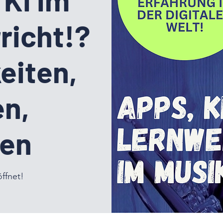
richt!?
eiten,
en,
ren
ffnet!