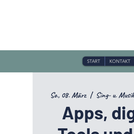
START
KONTAKT
So., 08. März
  |  
Sing- u. Musi
Apps, dig
Tools und