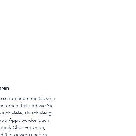
hren
e schon heute ein Gewinn 
nterricht hat und wie Sie 
ich viele, als schwierig 
Loop-Apps werden auch 
rick-Clips vertonen, 
Schüler geweckt haben.