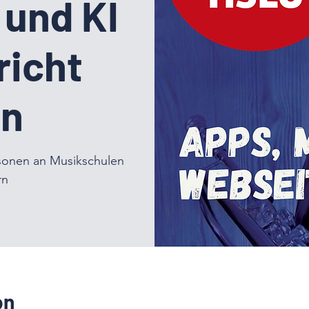
und KI
richt
en
rsonen an Musikschulen
rn
on