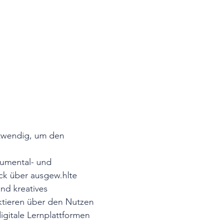
twendig, um den 
rumental- und 
k über ausgew.hlte 
nd kreatives 
ktieren über den Nutzen 
gitale Lernplattformen 