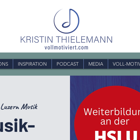
ONS
INSPIRATION
PODCAST
MEDIA
VOLL-MOTI
 Luzern Musik
sik-