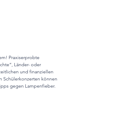
em! Praxiserprobte 
hte“, Länder- oder 
itlichen und finanziellen 
on Schülerkonzerten können 
z-Tipps gegen Lampenfieber.