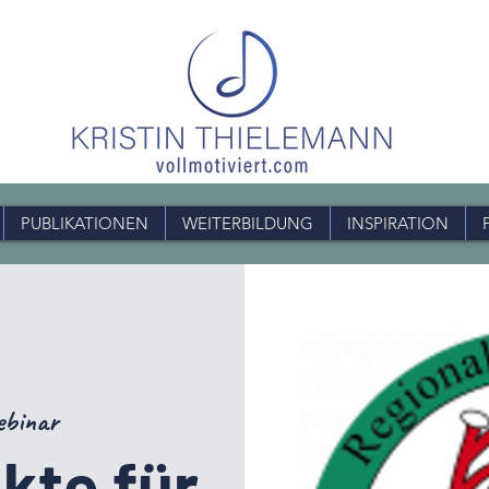
PUBLIKATIONEN
WEITERBILDUNG
INSPIRATION
binar
kte für