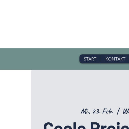
START
KONTAKT
Mi., 23. Feb.
  |  
We
Coole Proje