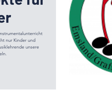
er
Instrumentalunterricht
cht nur Kinder und
usiklehrende unsere
eln.