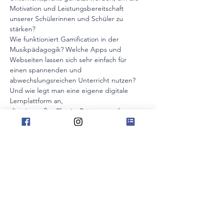
Motivation und Leistungsbereitschaft 
unserer Schülerinnen und Schüler zu 
stärken?
Wie funktioniert Gamification in der 
Musikpädagogik? Welche Apps und 
Webseiten lassen sich sehr einfach für 
einen spannenden und 
abwechslungsreichen Unterricht nutzen? 
Und wie legt man eine eigene digitale 
Lernplattform an,
die ein großes Plus im Präsenz‐ und 
Onlineunterricht ist?
Ein Webinar mit vielen Praxistipps für einen 
mit digitalen Medien bereicherten 
Unterricht.
Eine Veranstaltung für den 
Volksmusikerbund NRW. Offen auch für 
Nicht-Mitglieder! Für weitere Infos bitte auf 
den Anmeldelink klicken!