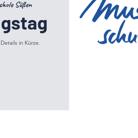
chule Süßen
ngstag
Details in Kürze.