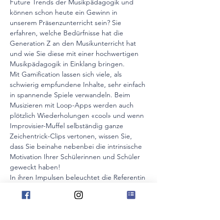
Future Trends der Musikpädagogik und 
können schon heute ein Gewinn in 
unserem Präsenzunterricht sein? Sie 
erfahren, welche Bedürfnisse hat die 
Generation Z an den Musikunterricht hat 
und wie Sie diese mit einer hochwertigen 
Musikpädagogik in Einklang bringen.
Mit Gamification lassen sich viele, als 
schwierig empfundene Inhalte, sehr einfach 
in spannende Spiele verwandeln. Beim 
Musizieren mit Loop-Apps werden auch 
plötzlich Wiederholungen «cool» und wenn 
Improvisier-Muffel selbständig ganze 
Zeichentrick-Clips vertonen, wissen Sie, 
dass Sie beinahe nebenbei die intrinsische 
Motivation Ihrer Schülerinnen und Schüler 
geweckt haben!
In ihren Impulsen beleuchtet die Referentin 
ebenfalls Praxisbeispiele von erfolgreichen 
Lernwegen mit digitaler Lernplattform und 
hat ebenfalls einige App-Tipps im Gepäck.
​Entdecken Sie viele gut umsetzbare 