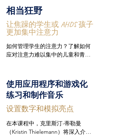
培训课程充满令人兴奋的烟花，每
励性、启发性和成功的音乐课？哪
相当狂野
节课都有易于实现的想法、目标和
些简单的数字元素是音乐教育的未
新的动力。许多实用的工具可以确
来趋势，并已成为我们今天面对面
让焦躁的学生或 AHDS 孩子
保教学的积极性和练习的热情，可
授课的资产？您将了解 Z 世代和 
更加集中注意力
以立即使用。

Alpha 世代对音乐课的需求，以及
如何管理学生的注意力？了解如何
如何将这些需求与高质量的音乐教
请随身携带 

应对注意力难以集中的儿童和青少
育相协调。

书写工具和记事本

年，以及那些非常焦躁不安或患有
便于携带的乐器
多动症的儿童和青少年的屡试不爽
在寓教于乐的课程元素中，您将了
的策略。

解到游戏化元素，即使没有手机、
使用应用程序和游戏化
平板电脑或类似设备，您也可以利
练习和制作音乐
您将学习如何利用音乐的力量来创
用这些元素在短时间内让您的课程
造宝贵的流畅时刻，以及如何利用
更加精彩。您还将在小组中试用简
设置数字和模拟亮点
动作游戏进行音乐学习。

单易用的应用程序，以提高学生的
学习成功率。

在本课程中，克里斯汀-蒂勒曼
不仅您的学生会从所介绍的放松技
（Kristin Thielemann）将深入介绍
巧中受益，您自己也会受益匪浅。
您将发现许多易于实施的实用案