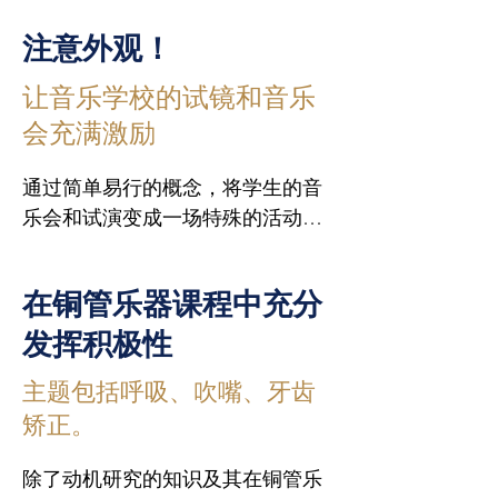
她在器乐课程中使用的久经考验的
所介绍的方法可确保高度集中的注
例，这些案例将使您的面授课程更
新应用程序，这些应用程序对学生
注意外观！
意力、持久的学习体验和轻松的工
有价值，并将您的课程变成学生们
的学习动机和成绩有着积极的影
作氛围。因此，您和您的学生不仅
的一次激励冒险！

响。

让音乐学校的试镜和音乐
能享受音乐，还能体验到极大的幸
会充满激励
福感。

请携带

介绍的数字元素不仅能促进传统课
程的学习，还能以混合形式或翻转
通过简单易行的概念，将学生的音
请携带

- 记事本/笔

课堂的概念促进学习，利用演奏的
乐会和试演变成一场特殊的活动。
- 手机或平板电脑以及合适的耳机
乐趣或 “赌博 ”的欲望，促进年轻人
我们将共同把以前的 “表演秀 ”发展
书写用具和记事本

和充电器（如有必要

的自学。将试用部分应用程序，并
成一项活动，鼓励年轻人的创造力
便于携带的乐器
在铜管乐器课程中充分
- 自己的乐器（如便于携带
讨论其在课堂中的应用。

和实现能力，让他们沉浸在新的地
发挥积极性
方、令人兴奋的主题和宏伟的世界
您将了解游戏化及其对课程的益
中。久经考验的音乐会形式，如米
主题包括呼吸、吹嘴、牙齿
处。我们还将探讨如何将游戏化元
老鼠默片、“随着时光机穿越音乐
素移植到完全非数字化的课程中，
矫正。
史”、国家或作曲家肖像等，都将为
您还将发现在与小组一起制作音乐
您和您的学生带来灵感！

除了动机研究的知识及其在铜管乐
的同时进行学习的逃脱室游戏。
