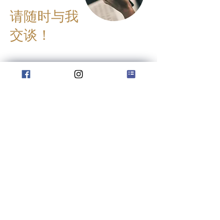
可以为我们提供宝贵的支持。

质小组到异质小组，创造出具有音
请随时与我
乐品质的课程？

此外，还将传授和练习应对怯场和
交谈！
表演焦虑的技巧和应急方法。

补充：在小号课程中使用固定支架-
-现在怎么办？

请自备 

接触
书写用具

请携带 

便于携带的乐器

您自己的乐器

太阳镜

反馈
书写用具
声音&
便利贴（大小和颜色无所谓）
杰出的！
莱因霍尔德·弗里德里希
教授
在利布弗劳恩贝格城堡听完“充满动力”讲座后