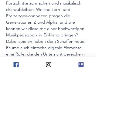
Fortschritte zu machen und musikalisch 
dranzubleiben. Welche Lern- und 
Freizeitgewohnheiten prägen die 
Generationen Z und Alpha, und wie 
können wir diese mit einer hochwertigen 
Musikpädagogik in Einklang bringen? 
Dabei spielen neben dem Schaffen neuer 
Räume auch einfache digitale Elemente 
eine Rolle, die den Unterricht bereichern 
und die Motivation nachhaltig fördern 
können.
Im zweiten Teil widmen wir uns den 
„Bühnen“ der Musikschule – den 
Konzerten, Vorspielen und 
Präsentationsformen. Wir entdecken 
kreative Konzertformate, die weit über die 
reine Leistungsdarstellung hinausgehen 
und Lernenden ermöglichen, tiefer in die 
Welt der Musik einzutauchen. So entstehen 
Veranstaltungen, die nicht nur das 