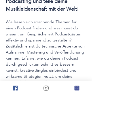
Podcasting und teile deine 
Musikleidenschaft mit der Welt!
Wie lassen sich spannende Themen für 
einen Podcast finden und was musst du 
wissen, um Gespräche mit Podcastgästen 
effektiv und spannend zu gestalten? 
Zusätzlich lernst du technische Aspekte von 
Aufnahme, Mastering und Veröffentlichung 
kennen. Erfahre, wie du deinen Podcast 
durch geschickten Schnitt verbessern 
kannst, kreative Jingles einbindest und 
wirksame Strategien nutzt, um deine 
Hörerschaft zu vergrößern.
Bitte mitbringen: Computer mit einfacher, 
kostenfreier Schnittsoftware (z.B. 
Garageband oder Audacity), Handy, 
Notizblock und Stifte
Anmeldung nur über die 
TMLU –