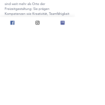
sind weit mehr als Orte der 
Freizeitgestaltung: Sie prägen 
Kompetenzen wie Kreativität, Teamfähigkeit 
und Resilienz, die in der Welt von morgen 
unverzichtbar sein werden.
Gleichzeitig tragen Musikschulen dazu bei, 
kulturelles Erbe lebendig zu halten, neue 
Impulse zu setzen und junge Menschen zu 
selbstbewussten, verantwortungsvollen 
Persönlichkeiten zu entwickeln. 
Doch wie können wir diese Mission so 
gestalten, dass sie auch die 
Musikschullehrkräfte von morgen 
begeistert?
Mehr anzeigen
Diese Veranstaltung teilen