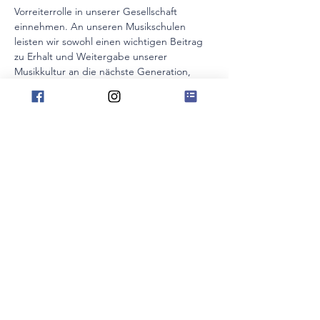
Vorreiterrolle in unserer Gesellschaft 
einnehmen. An unseren Musikschulen 
leisten wir sowohl einen wichtigen Beitrag 
zu Erhalt und Weitergabe unserer 
Musikkultur an die nächste Generation, 
schulen aber gleichzeitig auch wichtige 
Zukunftsskills: Kreativität und 
Umsetzungskompetenz, Selbstmotivation, 
ein gutes Fehlermanagement, das 
Hineinspüren in andere Menschen – um 
nur einige zu nennen.
Was muss die Musikschule der Zukunft 
bieten, um für junge Menschen ein 
motivierendes Lernumfeld zu sein und für 
uns Lehrkräfte ein attraktiver Arbeitsort zu 
bleiben? In diesem Vortrag beleuchtet die 
Bestsellerautorin, Musikpädagogin und 
Podcasterin Kristin Thielemann aktuelle 
Entwicklungen und zukunftsweisende 
Projekte aus dem Bereich Musikschule.