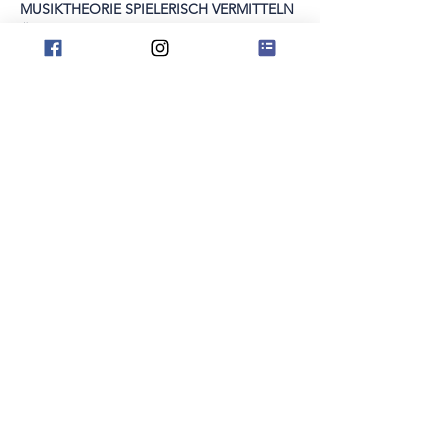
MUSIKTHEORIE SPIELERISCH VERMITTELN
Öffentlicher Weiterbildungskurs der 
Hochschule Luzern. 
Gamification, Spielelemente und 
Escape-Rooms für das Vermitteln von 
Musiktheorie nutzen.
分享此活動
© 2024 克里斯汀·蒂勒曼