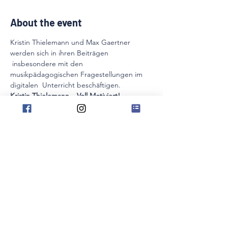
About the event
Kristin Thielemann und Max Gaertner 
werden sich in ihren Beiträgen 
 insbesondere mit den 
musikpädagogischen Fragestellungen im 
digitalen  Unterricht beschäftigen.
Kristin Thielemann – Voll Motiviert!
Was ist Motivation?
Wie kann man seine Schüler nachhaltig 
motivieren?
Übertragung auf den Online-Unterricht
Max Gaertner – Apps im 
(Online-)Instrumentalunterricht
Show More
Share this event