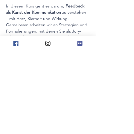
In diesem Kurs geht es darum, 
Feedback 
als Kunst der Kommunikation
 zu verstehen 
– mit Herz, Klarheit und Wirkung. 
Gemeinsam arbeiten wir an Strategien und 
Formulierungen, mit denen Sie als Jury- 
oder Prüfungsperson junge Musikerinnen 
und Musiker stärken. Wir reflektieren 
herausfordernde Gesprächssituationen, 
lernen aus verunglückten 
Feedbackmomenten und entdecken 
Wege, schwierige Botschaften respektvoll 
und motivierend zu vermitteln.
Inhalte:
Worte finden, die ankommen – 
motivierendes, 
entwicklungsorientiertes Feedback 
geben
Mehr anzeigen