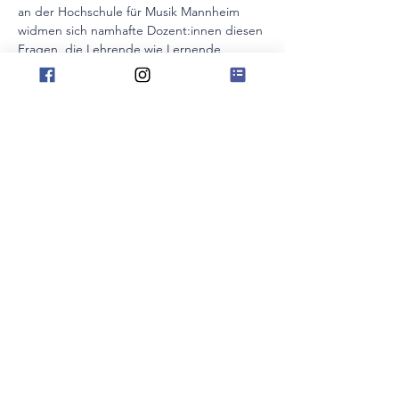
an der Hochschule für Musik Mannheim 
widmen sich namhafte Dozent:innen diesen 
Fragen, die Lehrende wie Lernende 
gleichermaßen herausfordern.
Tagesstruktur
10:00 - 11:30 Uhr    Vortrag: 
"Neurowissenschaftliche Grundlagen des 
musikalischen Lernens" (Prof. em. Dr. med. 
Eckart Altenmüller)
12:00 - 13:30 Uhr    Vortrag: "Üben und 
musizieren mit Apps und Gamification" 
(Kristin Thielemann)
Pause
Show More
Share this event