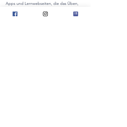
Apps und Lernwebseiten, die das Üben, 
Musizieren und Experimentieren 
unterstützen sowie musiktheoretische und 
musikgeschichtliche Inhalte anschaulich 
vertiefen. Dabei werden sowohl die 
Potenziale dieser Tools als auch ihre 
Grenzen und mögliche Fallstricke der 
digitalen Welt beleuchtet.
Der Vortrag bietet einen kompakten 
Überblick, viele konkrete Beispiele und 
sofort umsetzbare Impulse für einen 
zeitgemäßen Musikunterricht.
顯示更多
分享此活動