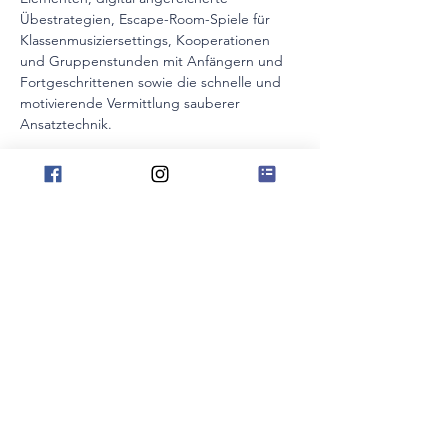
Übestrategien, Escape-Room-Spiele für 
Klassenmusiziersettings, Kooperationen 
und Gruppenstunden mit Anfängern und 
Fortgeschrittenen sowie die schnelle und 
motivierende Vermittlung sauberer 
Ansatztechnik.
Sie entdecken erprobte Strategien, 
motivierende Spiele und wirkungsvolle 
Methoden, die Sie direkt in Ihren 
Unterricht integrieren können, um die 
Motivation fürs Üben und Musizieren zu 
entfachen und die Begeisterung für das 
Spielen von Blechblasinstrumenten 
langfristig zu erhalten.
🔴 
Der Brass-Campus findet statt am 09. 
Mai 2025 von 17:45 - 19:15 Uhr. 
🟢 Der VdM-Musikschulkongress läuft vom 
09. bis 11. Mai 2025!