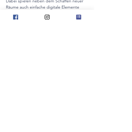
Dabei spielen neben dem Schaffen neuer 
Räume auch einfache digitale Elemente 
eine Rolle, die den Unterricht bereichern 
und die Motivation nachhaltig fördern 
können.
Im zweiten Teil widmen wir uns den 
„Bühnen“ der Musikschule – den 
Konzerten, Vorspielen und 
Präsentationsformen. Wir entdecken 
kreative Konzertformate, die weit über die 
reine Leistungsdarstellung hinausgehen 
und Lernenden ermöglichen, tiefer in die 
Welt der Musik…
Mehr anzeigen
Diese Veranstaltung teilen