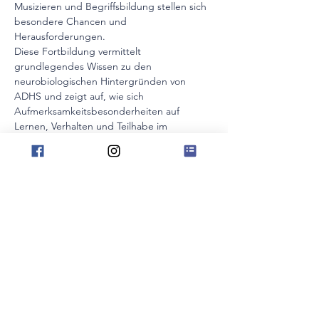
Musizieren und Begriffsbildung stellen sich 
besondere Chancen und 
Herausforderungen.
Diese Fortbildung vermittelt 
grundlegendes Wissen zu den 
neurobiologischen Hintergründen von 
ADHS und zeigt auf, wie sich 
Aufmerksamkeitsbesonderheiten auf 
Lernen, Verhalten und Teilhabe im 
Gruppenunterricht auswirken können. Im 
Mittelpunkt stehen praxisnahe Methoden 
und konkrete Handlungsmöglichkeiten für 
den MuB-Unterricht.
Gemeinsam wird erarbeitet, wie klare 
Strukturen, Rituale und Orientierungshilfen 
Kindern Sicherheit geben und ihre 
Konzentration unterstützen können. Dabei 
wird auch aufgezeigt, wie 
Bewegungsdrang und hohe Aktivität nicht 
als Störung, sondern als Ressource genutzt 
und in musikalische Lernprozesse integriert 