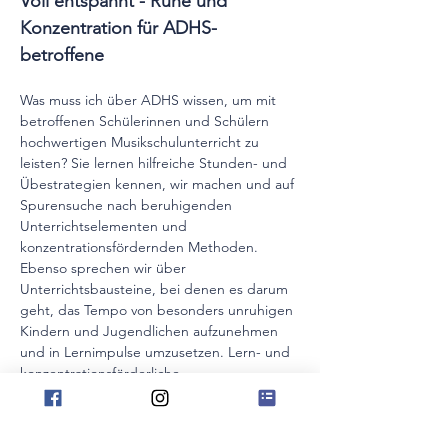
Voll entspannt - Ruhe und 
Konzentration für ADHS-
betroffene
Was muss ich über ADHS wissen, um mit 
betroffenen Schülerinnen und Schülern 
hochwertigen Musikschulunterricht zu 
leisten? Sie lernen hilfreiche Stunden- und 
Übestrategien kennen, wir machen und auf 
Spurensuche nach beruhigenden 
Unterrichtselementen und 
konzentrationsfördernden Methoden. 
Ebenso sprechen wir über 
Unterrichtsbausteine, bei denen es darum 
geht, das Tempo von besonders unruhigen 
Kindern und Jugendlichen aufzunehmen 
und in Lernimpulse umzusetzen. Lern- und 
konzentrationsförderliche 
Unterrichtsatmosphäre ist genauso ein 
Thema dieses Kurstages wie Aspekte rund 
um Geduld und beharrliches Üben. 