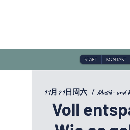
START
KONTAKT
11月21日周六
  |  
Musik- und 
Voll entsp
Wie es ge