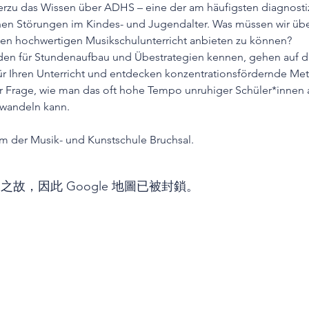
hierzu das Wissen über ADHS – eine der am häufigsten diagnostiz
n Störungen im Kindes- und Jugendalter. Was müssen wir über
en hochwertigen Musikschulunterricht anbieten zu können?
oden für Stundenaufbau und Übestrategien kennen, gehen auf d
r Ihren Unterricht und entdecken konzentrationsfördernde M
r Frage, wie man das oft hohe Tempo unruhiger Schüler*innen a
wandeln kann.
m der Musik- und Kunstschule Bruchsal. 
定之故，因此 Google 地圖已被封鎖。