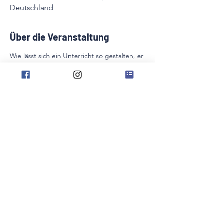
Deutschland
Über die Veranstaltung
Wie lässt sich ein Unterricht so gestalten, er 
dass Schüler*innen  begeistert, ihre 
Wünsche berücksichtigt und ein hohes 
musikalisches  Niveau erreicht wird? Neben 
den Basics der Motivation werden Aspekte 
zum  Thema Storytelling und 
gehirngerechtes Lernen anhand 
praktischer  Beispiele spielend vertieft.
Diese Veranstaltung teilen