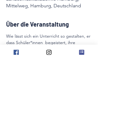
Mittelweg, Hamburg, Deutschland
Über die Veranstaltung
Wie lässt sich ein Unterricht so gestalten, er 
dass Schüler*innen  begeistert, ihre 
Wünsche berücksichtigt und ein hohes 
musikalisches  Niveau erreicht wird? Neben 
den Basics der Motivation werden Aspekte 
zum  Thema Storytelling und 
gehirngerechtes Lernen anhand 
praktischer  Beispiele spielend vertieft.
Weitere Infos folgen.
Diese Veranstaltung teilen