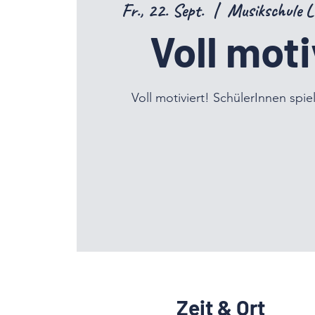
Fr., 22. Sept.
  |  
Musikschule L
Voll moti
Voll motiviert! SchülerInnen spie
Zeit & Ort