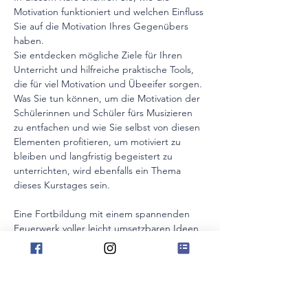
Motivation funktioniert und welchen Einfluss 
Sie auf die Motivation Ihres Gegenübers 
haben.
Sie entdecken mögliche Ziele für Ihren 
Unterricht und hilfreiche praktische Tools, 
die für viel Motivation und Übeeifer sorgen. 
Was Sie tun können, um die Motivation der 
Schülerinnen und Schüler fürs Musizieren 
zu entfachen und wie Sie selbst von diesen 
Elementen profitieren, um motiviert zu 
bleiben und langfristig begeistert zu 
unterrichten, wird ebenfalls ein Thema 
dieses Kurstages sein.
Eine Fortbildung mit einem spannenden 
Feuerwerk voller leicht umsetzbaren Ideen, 
Ziele und neuer Impulse für jeden 
Unterricht. Die vielen praktischen Tools, die 
für Motivation und Übeeifer sorgen, sind 
sofort einsetzbar.
Die Veranstaltung wird von der Musikschule 