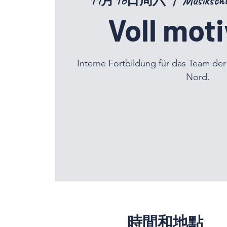
11月16日周六
  |  
Musiksch
Voll moti
Interne Fortbildung für das Team de
Nord.
時間和地點