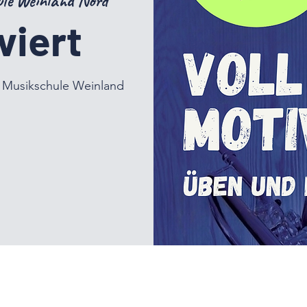
ule Weinland Nord
viert
r Musikschule Weinland