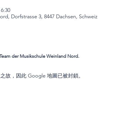
6:30
rd, Dorfstrasse 3, 8447 Dachsen, Schweiz
s Team der Musikschule Weinland Nord. 
定之故，因此 Google 地圖已被封鎖。