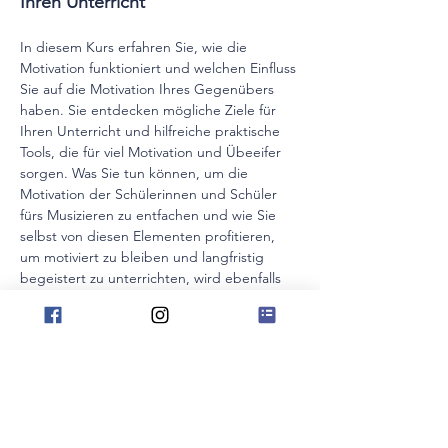
Ihren Unterricht
In diesem Kurs erfahren Sie, wie die 
Motivation funktioniert und welchen Einfluss 
Sie auf die Motivation Ihres Gegenübers 
haben. Sie entdecken mögliche Ziele für 
Ihren Unterricht und hilfreiche praktische 
Tools, die für viel Motivation und Übeeifer 
sorgen. Was Sie tun können, um die 
Motivation der Schülerinnen und Schüler 
fürs Musizieren zu entfachen und wie Sie 
selbst von diesen Elementen profitieren, 
um motiviert zu bleiben und langfristig 
begeistert zu unterrichten, wird ebenfalls 
ein Thema dieses Kurstages sein. Eine 
Fortbildung mit einem spannenden 
Feuerwerk voller leicht umsetzbaren Ideen, 
Ziele und neuer Impulse für jeden 
Unterricht. Die vielen praktischen Tools, die 
für Motivation und Übeeifer sorgen, sind 
sofort einsetzbar. 