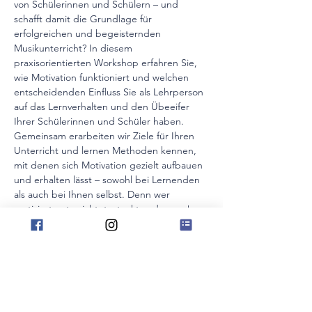
von Schülerinnen und Schülern – und 
schafft damit die Grundlage für 
erfolgreichen und begeisternden 
Musikunterricht? In diesem 
praxisorientierten Workshop erfahren Sie, 
wie Motivation funktioniert und welchen 
entscheidenden Einfluss Sie als Lehrperson 
auf das Lernverhalten und den Übeeifer 
Ihrer Schülerinnen und Schüler haben.
Gemeinsam erarbeiten wir Ziele für Ihren 
Unterricht und lernen Methoden kennen, 
mit denen sich Motivation gezielt aufbauen 
und erhalten lässt – sowohl bei Lernenden 
als auch bei Ihnen selbst. Denn wer 
motiviert unterrichtet, steckt andere an! 
Freuen Sie sich auf eine Fortbildung voller 
direkt umsetzbarer Ideen, kreativer 
Impulse und erprobter Tools. 
Im Mittelpunkt stehen Fragen wie:
• Was motiviert zum Üben?