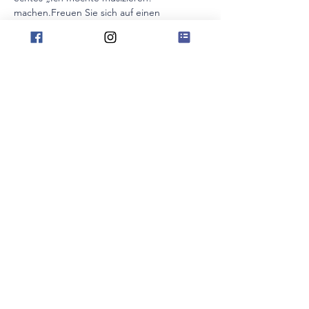
machen.Freuen Sie sich auf einen 
inspirierenden Vormittag voller konkreter 
Ideen, praktischer Werkzeuge und neuer 
Perspektiven – für Unterricht, der aktiviert, 
begeistert und lange nachwirkt.
Ziele:
Übemotivation entfachen und 
langfristig am Brennen halten
Das Wissen über Motivation und 
Gamification gezielt im Unterricht 
einsetzen
顯示更多
分享此活動