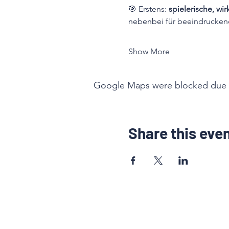
🎯 Erstens: 
spielerische, w
nebenbei für beeindruckend
Show More
Google Maps were blocked due to 
Share this eve