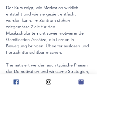
Der Kurs zeigt, wie Motivation wirklich 
entsteht und wie sie gezielt entfacht 
werden kann. Im Zentrum stehen 
zeitgemässe Ziele für den 
Musikschulunterricht sowie motivierende 
Gamification-Ansätze, die Lernen in 
Bewegung bringen, Übeeifer auslösen und 
Fortschritte sichtbar machen.
Thematisiert werden auch typische Phasen 
der Demotivation und wirksame Strategien, 
um neue Energie, Neugier und Lernfreude 
zu erzeugen. Die Fortbildung liefert ein 
prall gefülltes Set an sofort einsetzbaren 
Ideen, Impulsen und Tools, die den 
Unterricht beleben und nachhaltig 
motivieren.
Interne Veranstaltung für die Lehpersonen 
Blechblasinstrumente im Kanton Zug. 