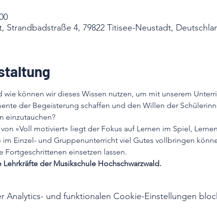
:00
t, Strandbadstraße 4, 79822 Titisee-Neustadt, Deutschla
staltung
d wie können wir dieses Wissen nutzen, um mit unserem Unterri
ente der Begeisterung schaffen und den Willen der Schülerinne
en einzutauchen?
on «Voll motiviert» liegt der Fokus auf Lernen im Spiel, Ler
im Einzel- und Gruppenunterricht viel Gutes vollbringen könne
e Fortgeschrittenen einsetzen lassen.
ie Lehrkräfte der Musikschule Hochschwarzwald.
Analytics- und funktionalen Cookie-Einstellungen block