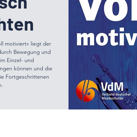
isch
hten
 motiviert» liegt der
n durch Bewegung und
im Einzel- und
ringen können und die
ie Fortgeschrittenen
n.