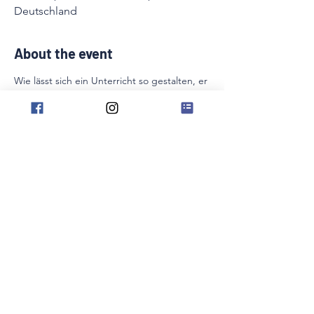
Deutschland
About the event
Wie lässt sich ein Unterricht so gestalten, er 
dass Schüler*innen  begeistert, ihre 
Wünsche berücksichtigt und ein hohes 
musikalisches  Niveau erreicht wird? Neben 
den Basics der Motivation werden Aspekte 
zum  Thema Storytelling und 
gehirngerechtes Lernen anhand 
praktischer  Beispiele spielend vertieft.
Share this event