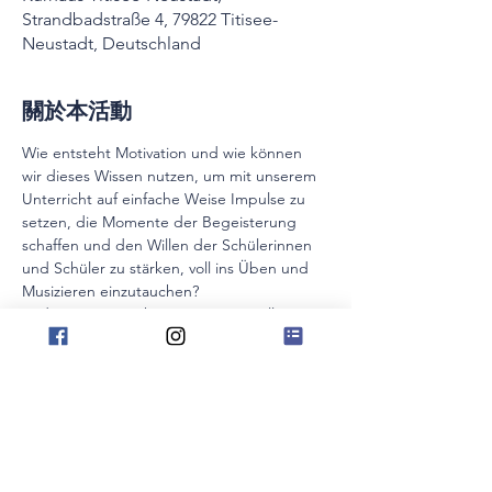
Strandbadstraße 4, 79822 Titisee-
Neustadt, Deutschland
關於本活動
Wie entsteht Motivation und wie können 
wir dieses Wissen nutzen, um mit unserem 
Unterricht auf einfache Weise Impulse zu 
setzen, die Momente der Begeisterung 
schaffen und den Willen der Schülerinnen 
und Schüler zu stärken, voll ins Üben und 
Musizieren einzutauchen?
In diesem Kompaktseminar von «Voll 
motiviert» liegt der Fokus auf Lernen im 
Spiel, Lernen durch Bewegung und 
Gamificationelementen, die im Einzel- und 
Gruppenunterricht viel Gutes vollbringen 
können und die sich im Unterricht mit 
Anfängern wie Fortgeschrittenen einsetzen 
lassen.