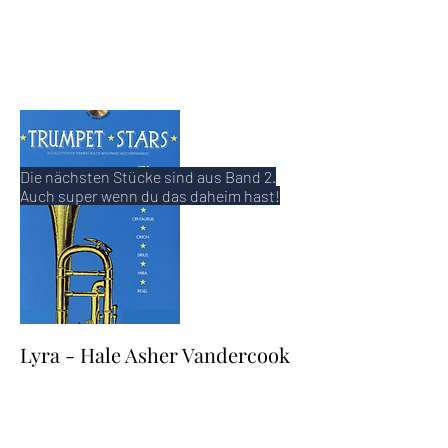
Die nächsten Stücke sind aus Band 2.
Auch super wenn du das daheim hast!
Lyra - Hale Asher Vandercook