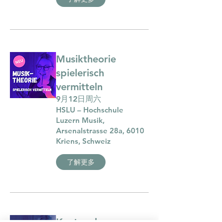
Musiktheorie
spielerisch
vermitteln
9月12日周六
HSLU – Hochschule
Luzern Musik,
Arsenalstrasse 28a, 6010
Kriens, Schweiz
了解更多