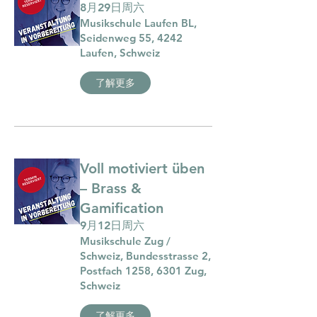
8月29日周六
Musikschule Laufen BL,
Seidenweg 55, 4242
Laufen, Schweiz
了解更多
Voll motiviert üben
– Brass &
Gamification
9月12日周六
Musikschule Zug /
Schweiz, Bundesstrasse 2,
Postfach 1258, 6301 Zug,
Schweiz
了解更多