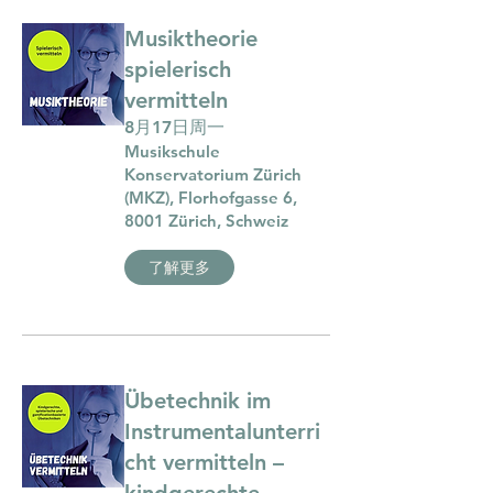
Musiktheorie
spielerisch
vermitteln
8月17日周一
Musikschule
Konservatorium Zürich
(MKZ), Florhofgasse 6,
8001 Zürich, Schweiz
了解更多
Übetechnik im
Instrumentalunterri
cht vermitteln –