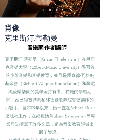
肖像
克里斯汀·蒂勒曼
音樂家|作者|講師
克里斯汀·蒂勒曼（Kristin Thielemann）在呂貝
克音樂大學（LübeckMusic University）學習管
弦小號音樂和音樂教育，並且是理查德·瓦格納
基金會（Richard Wagner Foundation）和慕尼
黑愛樂樂團的獎學金持有者。在她的學習期
間，她已經被聘為柏林德國歌劇院管弦樂隊的
小號手。自2009年以來，她一直在Schott Music
出版社工作，在那裡她為üben＆musieren等專
業雜誌撰寫了許多文章，還為音樂教育領域出
版了樂譜。