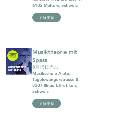
6102 Malters, Schweiz
了解更多
Musiktheorie mit
Spass
8月15日周六
Musikschule Alato,
Tagelswangerstrasse 8,
8307 Illnau-Effretikon,
Schweiz
了解更多