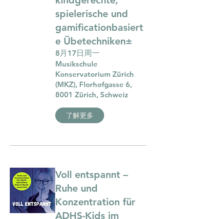
kindgerechte,
spielerische und
gamificationbasiert
e Übetechniken±
8月17日周一
Musikschule
Konservatorium Zürich
(MKZ), Florhofgasse 6,
8001 Zürich, Schweiz
了解更多
Voll entspannt –
Ruhe und
Konzentration für
ADHS-Kids im