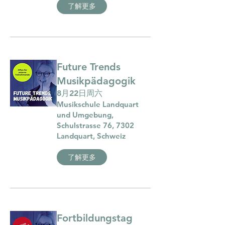
了解更多
Future Trends
Musikpädagogik
8月22日周六
Musikschule Landquart
und Umgebung,
Schulstrasse 76, 7302
Landquart, Schweiz
了解更多
Fortbildungstag