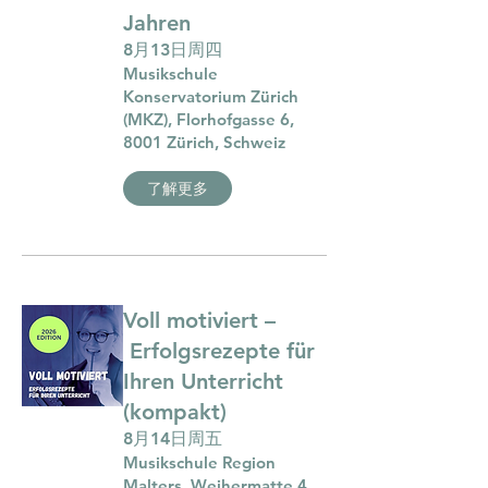
Jahren
8月13日周四
Musikschule
Konservatorium Zürich
(MKZ), Florhofgasse 6,
8001 Zürich, Schweiz
了解更多
Voll motiviert –
Erfolgsrezepte für
Ihren Unterricht
(kompakt)
8月14日周五
Musikschule Region
Malters, Weihermatte 4,