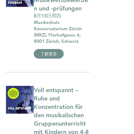
Musikwettbewerbe
n und -prüfungen
8月13日周四
Musikschule
Konservatorium Zürich
(MKZ), Florhofgasse 6,
8001 Zürich, Schweiz
了解更多
Voll entspannt –
Ruhe und
Konzentration für
den musikalischen
Gruppenunterricht
mit Kindern von 4-8