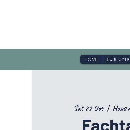
HOME
PUBLICATI
Sat 22 Oct
  |  
Haus d
Facht