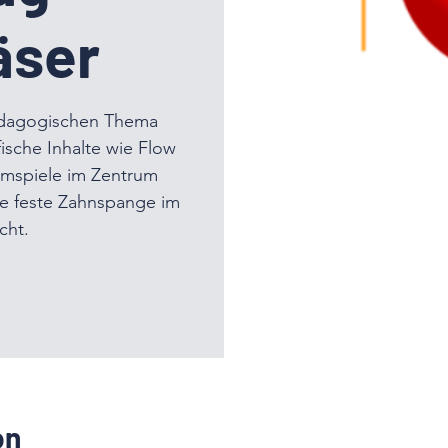
äser
dagogischen Thema
ische Inhalte wie Flow
mspiele im Zentrum
die feste Zahnspange im
cht.
on