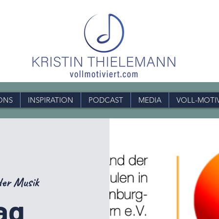
ONS
INSPIRATION
PODCAST
MEDIA
VOLL-MOTI
er Musik
ag